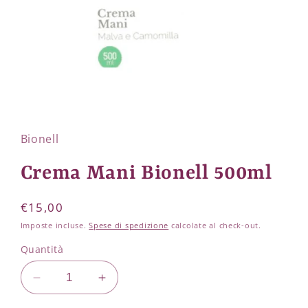
Apri
contenuti
multimediali
1
Bionell
in
finestra
modale
Crema Mani Bionell 500ml
Prezzo
€15,00
di
Imposte incluse.
Spese di spedizione
calcolate al check-out.
listino
Quantità
Diminuisci
Aumenta
quantità
quantità